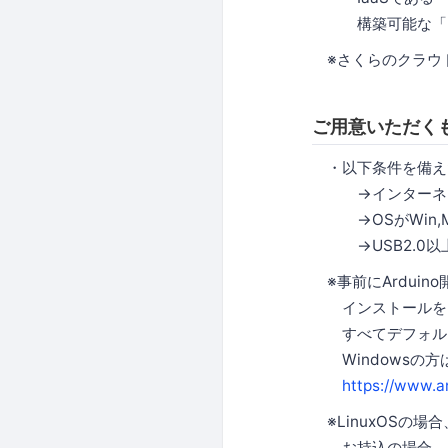
構築可能な「Nod
※さくらのクラウ
ご用意いただく
・以下条件を備え
→インターネット
→OSがWin,Ma
→USB2.0以
※事前にArduin
インストールをお
すべてデフォルト設定
Windowsの方は
https://www.a
※LinuxOSの
お持込の場合、お