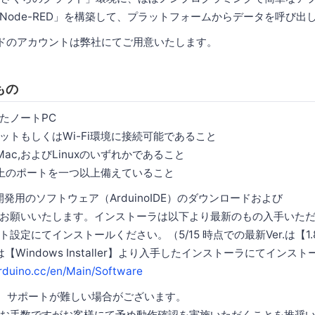
e-RED」を構築して、プラットフォームからデータを呼び出
ドのアカウントは弊社にてご用意いたします。
もの
たノートPC
もしくはWi-Fi環境に接続可能であること
c,およびLinuxのいずれかであること
上のポートを一つ以上備えていること
o開発用のソフトウェア（ArduinoIDE）のダウンロードおよび
願いいたします。インストーラは以下より最新のもの入手いただ
にてインストールください。（5/15 時点での最新Ver.は【1.8
【Windows Installer】より入手したインストーラにてインス
rduino.cc/en/Main/Software
場合、サポートが難しい場合がございます。
手数ですがお客様にて予め動作確認を実施いただくことを推奨い