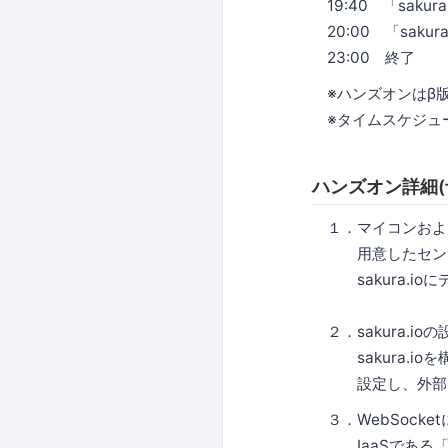
19:40 「saku
20:00 「saku
23:00 終了
※ハンズオンはβ
※タイムスケジュ
ハンズオン詳細(
１．マイコンおよ
用意したセンサ、お
sakura.io
２．sakura.ioの
sakura.io
設定し、外部にデ
３．WebSock
IaaSである「