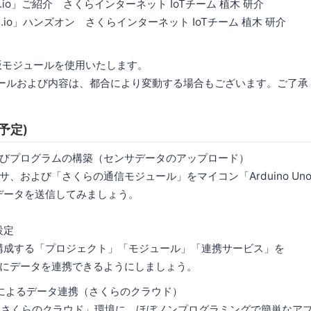
ra.io」ご紹介 さくらインターネット IoTチーム 植木 研介
ra.io」ハンズオン さくらインターネット IoTチーム 植木 研介
版モジュールを使用いたします。
ールおよび内容は、都合により変動する場合もございます。ご了承
予定)
びプログラムの構築（センサデータのアップロード）
よび「さくらの通信モジュール」をマイコン「Arduino Un
にデータを送信してみましょう。
設定
を構成する「プロジェクト」「モジュール」「連携サービス」を
ータを連携できるようにしましょう。
etによるデータ連携（さくらのクラウド）
さくらのクラウド」環境に、ほぼノンプログラミングで簡単なア